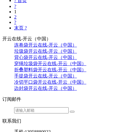
? 首页
?
1
2
?
末页 ?
开云在线-开云（中国）
连卷袋开云在线-开云（中国）
垃圾袋开云在线-开云（中国）
背心袋开云在线-开云（中国）
穿绳垃圾袋开云在线-开云（中国）
折叠塑料袋开云在线-开云（中国）
手提袋开云在线-开云（中国）
冷切平口袋开云在线-开云（中国）
边封袋开云在线-开云（中国）
订阅邮件
联系我们
手机:13958880922