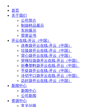
首页
关于我们
公司简介
制袋样品展示
车间展示
荣誉证书
开云在线-开云（中国）
连卷袋开云在线-开云（中国）
垃圾袋开云在线-开云（中国）
背心袋开云在线-开云（中国）
穿绳垃圾袋开云在线-开云（中国）
折叠塑料袋开云在线-开云（中国）
手提袋开云在线-开云（中国）
冷切平口袋开云在线-开云（中国）
边封袋开云在线-开云（中国）
新闻中心
新闻中心
公司新闻
资源中心
常见问题