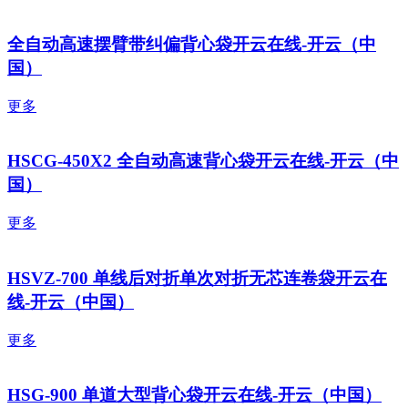
全自动高速摆臂带纠偏背心袋开云在线-开云（中
国）
更多
HSCG-450X2 全自动高速背心袋开云在线-开云（中
国）
更多
HSVZ-700 单线后对折单次对折无芯连卷袋开云在
线-开云（中国）
更多
HSG-900 单道大型背心袋开云在线-开云（中国）