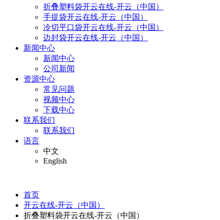
折叠塑料袋开云在线-开云（中国）
手提袋开云在线-开云（中国）
冷切平口袋开云在线-开云（中国）
边封袋开云在线-开云（中国）
新闻中心
新闻中心
公司新闻
资源中心
常见问题
视频中心
下载中心
联系我们
联系我们
语言
中文
English
首页
开云在线-开云（中国）
折叠塑料袋开云在线-开云（中国）