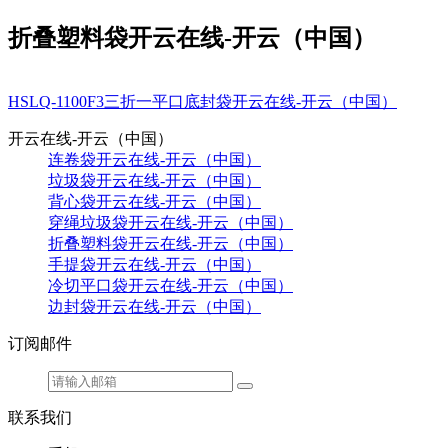
折叠塑料袋开云在线-开云（中国）
HSLQ-1100F3三折一平口底封袋开云在线-开云（中国）
开云在线-开云（中国）
连卷袋开云在线-开云（中国）
垃圾袋开云在线-开云（中国）
背心袋开云在线-开云（中国）
穿绳垃圾袋开云在线-开云（中国）
折叠塑料袋开云在线-开云（中国）
手提袋开云在线-开云（中国）
冷切平口袋开云在线-开云（中国）
边封袋开云在线-开云（中国）
订阅邮件
联系我们