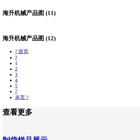
海升机械产品图 (11)
海升机械产品图 (12)
? 首页
?
1
2
3
4
5
?
末页 ?
查看更多