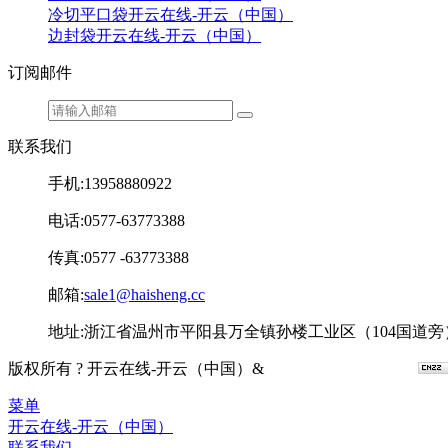
冷切平口袋开云在线-开云（中国）
边封袋开云在线-开云（中国）
订阅邮件
联系我们
手机:13958880922
电话:0577-63773388
传真:0577 -63773388
邮箱:
sale1@haisheng.cc
地址:浙江省温州市平阳县万全镇孙楼工业区（104国道旁
版权所有 ? 开云在线-开云（中国）&
浙ICP备12025722号-1
菜单
开云在线-开云（中国）
联系我们