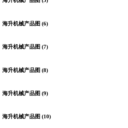
海升机械产品图 (5)
海升机械产品图 (6)
海升机械产品图 (7)
海升机械产品图 (8)
海升机械产品图 (9)
海升机械产品图 (10)