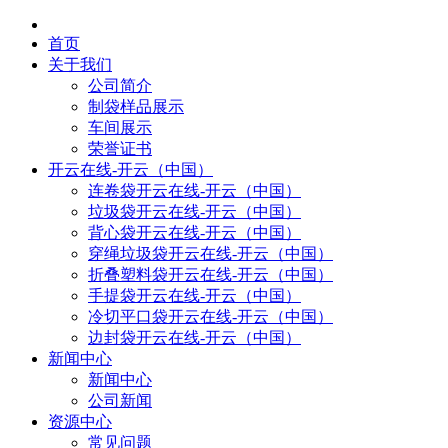
首页
关于我们
公司简介
制袋样品展示
车间展示
荣誉证书
开云在线-开云（中国）
连卷袋开云在线-开云（中国）
垃圾袋开云在线-开云（中国）
背心袋开云在线-开云（中国）
穿绳垃圾袋开云在线-开云（中国）
折叠塑料袋开云在线-开云（中国）
手提袋开云在线-开云（中国）
冷切平口袋开云在线-开云（中国）
边封袋开云在线-开云（中国）
新闻中心
新闻中心
公司新闻
资源中心
常见问题