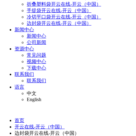
折叠塑料袋开云在线-开云（中国）
手提袋开云在线-开云（中国）
冷切平口袋开云在线-开云（中国）
边封袋开云在线-开云（中国）
新闻中心
新闻中心
公司新闻
资源中心
常见问题
视频中心
下载中心
联系我们
联系我们
语言
中文
English
首页
开云在线-开云（中国）
边封袋开云在线-开云（中国）