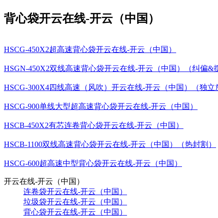
背心袋开云在线-开云（中国）
HSCG-450X2超高速背心袋开云在线-开云（中国）
HSGN-450X2双线高速背心袋开云在线-开云（中国）（纠偏&
HSCG-300X4四线高速（风吹）开云在线-开云（中国）（独
HSCG-900单线大型超高速背心袋开云在线-开云（中国）
HSCB-450X2有芯连卷背心袋开云在线-开云（中国）
HSCB-1100双线高速背心袋开云在线-开云（中国）（热封割）
HSCG-600超高速中型背心袋开云在线-开云（中国）
开云在线-开云（中国）
连卷袋开云在线-开云（中国）
垃圾袋开云在线-开云（中国）
背心袋开云在线-开云（中国）