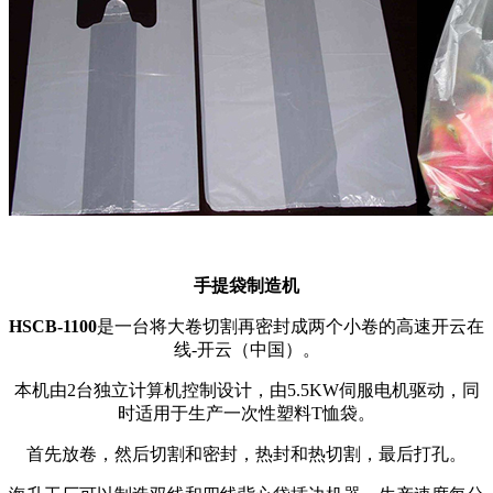
手提袋制造机
HSCB-1100
是一台将大卷切割再密封成两个小卷的高速开云在
线-开云（中国）。
本机由2台独立计算机控制设计，由5.5KW伺服电机驱动，同
时适用于生产一次性塑料T恤袋。
首先放卷，然后切割和密封，热封和热切割，最后打孔。