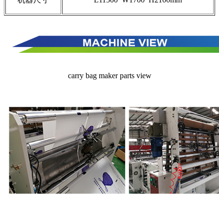
carry bag maker parts view