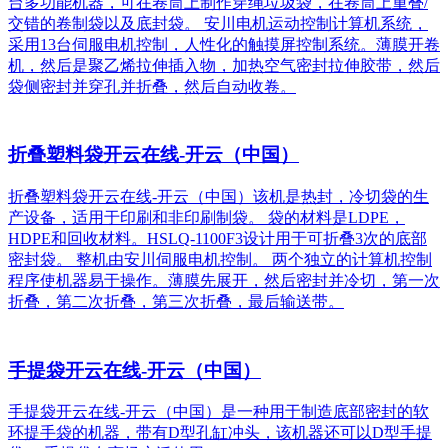
台多功能机器，可在卷筒上制作穿绳垃圾袋，在卷筒上重叠/
交错的卷制袋以及底封袋。 安川电机运动控制计算机系统，
采用13台伺服电机控制，人性化的触摸屏控制系统。薄膜开卷
机，然后是聚乙烯拉伸插入物，加热空气密封拉伸胶带，然后
袋侧密封并穿孔并折叠，然后自动收卷。
折叠塑料袋开云在线-开云（中国）
折叠塑料袋开云在线-开云（中国）该机是热封，冷切袋的生
产设备，适用于印刷和非印刷制袋。 袋的材料是LDPE，
HDPE和回收材料。HSLQ-1100F3设计用于可折叠3次的底部
密封袋。 整机由安川伺服电机控制。 两个独立的计算机控制
程序使机器易于操作。薄膜先展开，然后密封并冷切，第一次
折叠，第二次折叠，第三次折叠，最后输送带。
手提袋开云在线-开云（中国）
手提袋开云在线-开云（中国）是一种用于制造底部密封的软
环提手袋的机器，带有D型孔缸冲头，该机器还可以D型手提