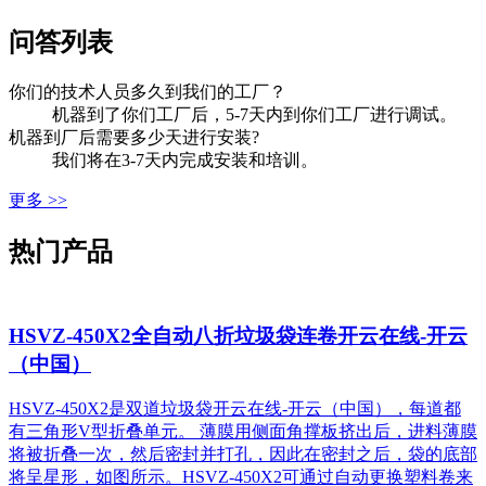
问答列表
你们的技术人员多久到我们的工厂？
机器到了你们工厂后，5-7天内到你们工厂进行调试。
机器到厂后需要多少天进行安装?
我们将在3-7天内完成安装和培训。
更多 >>
热门产品
HSVZ-450X2全自动八折垃圾袋连卷开云在线-开云
（中国）
HSVZ-450X2是双道垃圾袋开云在线-开云（中国），每道都
有三角形V型折叠单元。 薄膜用侧面角撑板挤出后，进料薄膜
将被折叠一次，然后密封并打孔，因此在密封之后，袋的底部
将呈星形，如图所示。HSVZ-450X2可通过自动更换塑料卷来