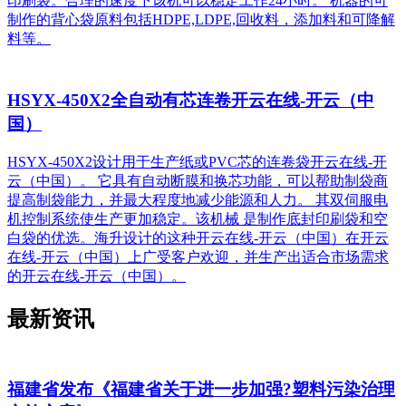
印刷袋。合理的速度下该机可以稳定工作24小时。 机器的可
制作的背心袋原料包括HDPE,LDPE,回收料，添加料和可降解
料等。
HSYX-450X2全自动有芯连卷开云在线-开云（中
国）
HSYX-450X2设计用于生产纸或PVC芯的连卷袋开云在线-开
云（中国）。 它具有自动断膜和换芯功能，可以帮助制袋商
提高制袋能力，并最大程度地减少能源和人力。 其双伺服电
机控制系统使生产更加稳定。该机械 是制作底封印刷袋和空
白袋的优选。海升设计的这种开云在线-开云（中国）在开云
在线-开云（中国）上广受客户欢迎，并生产出适合市场需求
的开云在线-开云（中国）。
最新资讯
福建省发布《福建省关于进一步加强?塑料污染治理