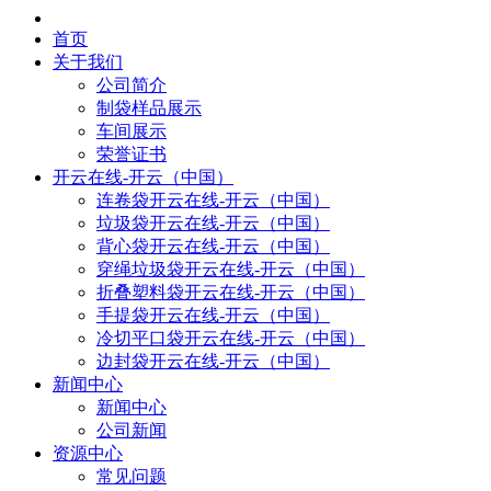
首页
关于我们
公司简介
制袋样品展示
车间展示
荣誉证书
开云在线-开云（中国）
连卷袋开云在线-开云（中国）
垃圾袋开云在线-开云（中国）
背心袋开云在线-开云（中国）
穿绳垃圾袋开云在线-开云（中国）
折叠塑料袋开云在线-开云（中国）
手提袋开云在线-开云（中国）
冷切平口袋开云在线-开云（中国）
边封袋开云在线-开云（中国）
新闻中心
新闻中心
公司新闻
资源中心
常见问题