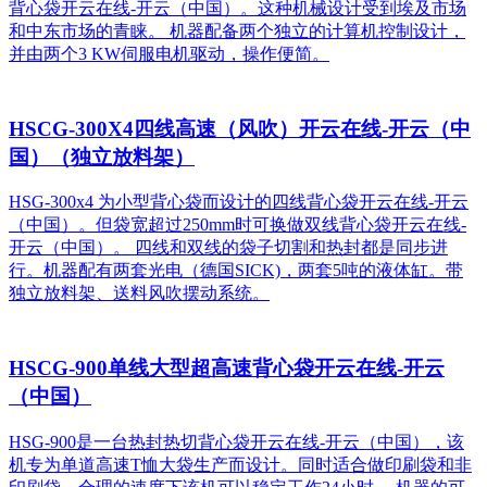
背心袋开云在线-开云（中国）。这种机械设计受到埃及市场
和中东市场的青睐。 机器配备两个独立的计算机控制设计，
并由两个3 KW伺服电机驱动，操作便简。
HSCG-300X4四线高速（风吹）开云在线-开云（中
国）（独立放料架）
HSG-300x4 为小型背心袋而设计的四线背心袋开云在线-开云
（中国）。但袋宽超过250mm时可换做双线背心袋开云在线-
开云（中国）。 四线和双线的袋子切割和热封都是同步进
行。机器配有两套光电（德国SICK)，两套5吨的液体缸。带
独立放料架、送料风吹摆动系统。
HSCG-900单线大型超高速背心袋开云在线-开云
（中国）
HSG-900是一台热封热切背心袋开云在线-开云（中国），该
机专为单道高速T恤大袋生产而设计。同时适合做印刷袋和非