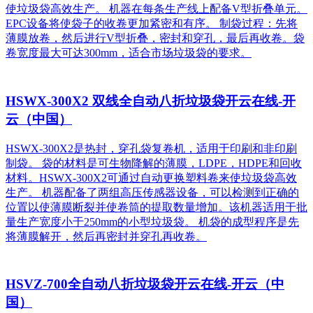
使垃圾袋高效生产。 机器在每条生产线上配备V型折叠单元。
EPC设备将使袋子的收卷更加紧密和有序。 制袋过程：先将
薄膜放卷，然后进行V型折叠，密封和穿孔，最后再收卷。袋
卷宽度最大可达300mm，适合市场垃圾袋的要求。
HSWX-300X2 双线全自动八折垃圾袋开云在线-开
云（中国）
HSWX-300X2是热封，穿孔袋复卷机，适用于印刷和非印刷
制袋。 袋的材料是可生物降解的薄膜，LDPE，HDPE和回收
材料。HSWX-300X2可通过自动更换塑料卷来使垃圾袋高效
生产。 机器配备了两组高压传感器设备，可以检测到正确的
位置以使薄膜断裂并使卷筒的提取数量增加。该机器适用于批
量生产宽度小于250mm的小型垃圾袋。 机袋的成型程序是先
将薄膜解开，然后再密封并穿孔再收卷。
HSVZ-700全自动八折垃圾袋开云在线-开云（中
国）