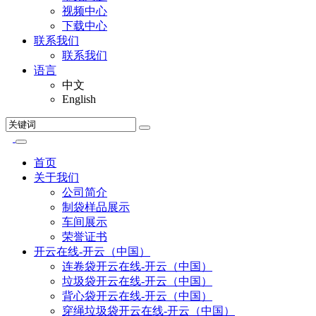
视频中心
下载中心
联系我们
联系我们
语言
中文
English
首页
关于我们
公司简介
制袋样品展示
车间展示
荣誉证书
开云在线-开云（中国）
连卷袋开云在线-开云（中国）
垃圾袋开云在线-开云（中国）
背心袋开云在线-开云（中国）
穿绳垃圾袋开云在线-开云（中国）