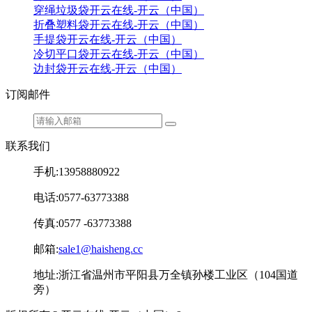
穿绳垃圾袋开云在线-开云（中国）
折叠塑料袋开云在线-开云（中国）
手提袋开云在线-开云（中国）
冷切平口袋开云在线-开云（中国）
边封袋开云在线-开云（中国）
订阅邮件
联系我们
手机:13958880922
电话:0577-63773388
传真:0577 -63773388
邮箱:
sale1@haisheng.cc
地址:浙江省温州市平阳县万全镇孙楼工业区（104国道
旁）