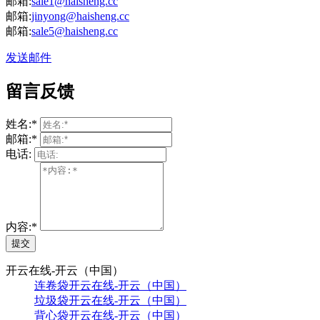
邮箱:
sale1@haisheng.cc
邮箱:
jinyong@haisheng.cc
邮箱:
sale5@haisheng.cc
发送邮件
留言反馈
姓名:*
邮箱:*
电话:
内容:*
提交
开云在线-开云（中国）
连卷袋开云在线-开云（中国）
垃圾袋开云在线-开云（中国）
背心袋开云在线-开云（中国）