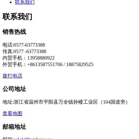
联系我们
联系我们
销售热线
电话:0577-63773388
传真:0577 -63773388
内贸手机：13958880922
外贸手机：+8613587551706 / 18875829525
拨打电话
公司地址
地址:浙江省温州市平阳县万全镇孙楼工业区（104国道旁）
查看地图
邮箱地址