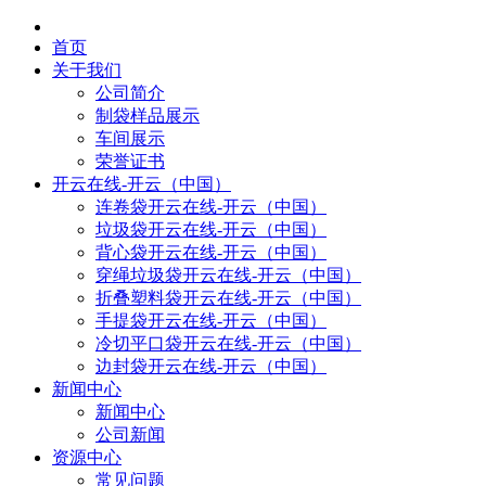
首页
关于我们
公司简介
制袋样品展示
车间展示
荣誉证书
开云在线-开云（中国）
连卷袋开云在线-开云（中国）
垃圾袋开云在线-开云（中国）
背心袋开云在线-开云（中国）
穿绳垃圾袋开云在线-开云（中国）
折叠塑料袋开云在线-开云（中国）
手提袋开云在线-开云（中国）
冷切平口袋开云在线-开云（中国）
边封袋开云在线-开云（中国）
新闻中心
新闻中心
公司新闻
资源中心
常见问题