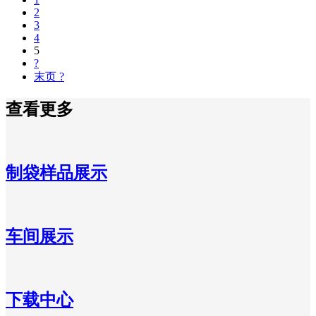
2
3
4
5
?
末页 ?
查看更多
制袋样品展示
车间展示
下载中心