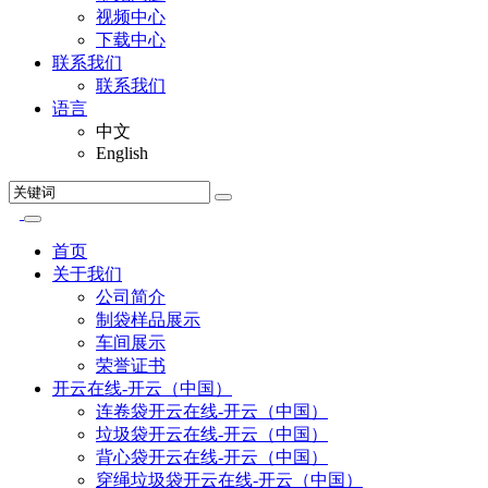
视频中心
下载中心
联系我们
联系我们
语言
中文
English
首页
关于我们
公司简介
制袋样品展示
车间展示
荣誉证书
开云在线-开云（中国）
连卷袋开云在线-开云（中国）
垃圾袋开云在线-开云（中国）
背心袋开云在线-开云（中国）
穿绳垃圾袋开云在线-开云（中国）