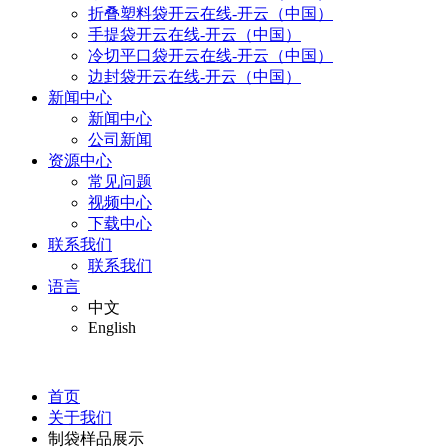
折叠塑料袋开云在线-开云（中国）
手提袋开云在线-开云（中国）
冷切平口袋开云在线-开云（中国）
边封袋开云在线-开云（中国）
新闻中心
新闻中心
公司新闻
资源中心
常见问题
视频中心
下载中心
联系我们
联系我们
语言
中文
English
首页
关于我们
制袋样品展示