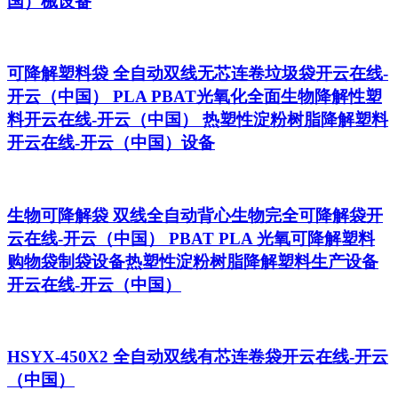
国）械设备
可降解塑料袋 全自动双线无芯连卷垃圾袋开云在线-
开云（中国） PLA PBAT光氧化全面生物降解性塑
料开云在线-开云（中国） 热塑性淀粉树脂降解塑料
开云在线-开云（中国）设备
生物可降解袋 双线全自动背心生物完全可降解袋开
云在线-开云（中国） PBAT PLA 光氧可降解塑料
购物袋制袋设备热塑性淀粉树脂降解塑料生产设备
开云在线-开云（中国）
HSYX-450X2 全自动双线有芯连卷袋开云在线-开云
（中国）