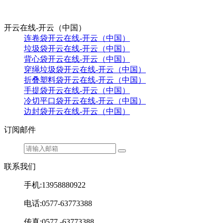
开云在线-开云（中国）
连卷袋开云在线-开云（中国）
垃圾袋开云在线-开云（中国）
背心袋开云在线-开云（中国）
穿绳垃圾袋开云在线-开云（中国）
折叠塑料袋开云在线-开云（中国）
手提袋开云在线-开云（中国）
冷切平口袋开云在线-开云（中国）
边封袋开云在线-开云（中国）
订阅邮件
联系我们
手机:13958880922
电话:0577-63773388
传真:0577 -63773388