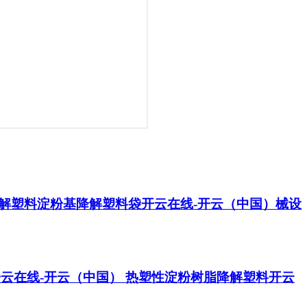
解塑料淀粉基降解塑料袋开云在线-开云（中国）械设
开云在线-开云（中国） 热塑性淀粉树脂降解塑料开云