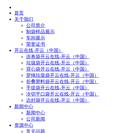
首页
关于我们
公司简介
制袋样品展示
车间展示
荣誉证书
开云在线-开云（中国）
连卷袋开云在线-开云（中国）
垃圾袋开云在线-开云（中国）
背心袋开云在线-开云（中国）
穿绳垃圾袋开云在线-开云（中国）
折叠塑料袋开云在线-开云（中国）
手提袋开云在线-开云（中国）
冷切平口袋开云在线-开云（中国）
边封袋开云在线-开云（中国）
新闻中心
新闻中心
公司新闻
资源中心
常见问题