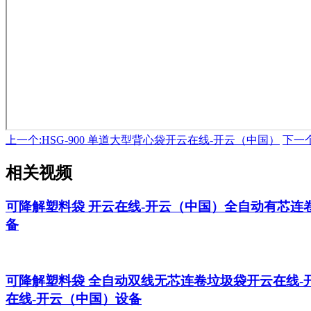
上一个:HSG-900 单道大型背心袋开云在线-开云（中国）
下一个
相关视频
可降解塑料袋 开云在线-开云（中国）全自动有芯
备
可降解塑料袋 全自动双线无芯连卷垃圾袋开云在线-开
在线-开云（中国）设备