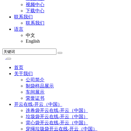
视频中心
下载中心
联系我们
联系我们
语言
中文
English
首页
关于我们
公司简介
制袋样品展示
车间展示
荣誉证书
开云在线-开云（中国）
连卷袋开云在线-开云（中国）
垃圾袋开云在线-开云（中国）
背心袋开云在线-开云（中国）
穿绳垃圾袋开云在线-开云（中国）