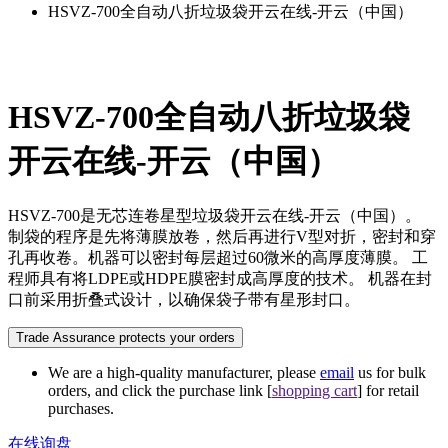
HSVZ-700全自动八折垃圾袋开云在线-开云（中国）
HSVZ-700全自动八折垃圾袋
开云在线-开云（中国）
HSVZ-700是无芯连卷星型垃圾袋开云在线-开云（中国）。
制袋的程序是先将薄膜放卷，然后再进行V型对折，密封和穿
孔再收卷。机器可以密封每层超过60微米的高厚度薄膜。 工
程师具有将LDPE或HDPE膜密封成高厚度的技术。 机器在封
口前采用折叠式设计，以确保袋子带有星形封口。
Trade Assurance protects your orders
We are a high-quality manufacturer, please
email
us for bulk
orders, and click the purchase link [
shopping cart
] for retail
purchases.
在线询盘