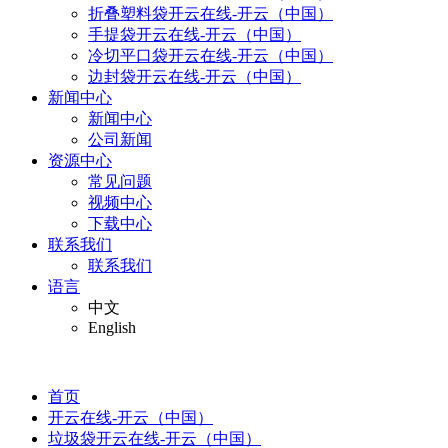
折叠塑料袋开云在线-开云（中国）
手提袋开云在线-开云（中国）
冷切平口袋开云在线-开云（中国）
边封袋开云在线-开云（中国）
新闻中心
新闻中心
公司新闻
资源中心
常见问题
视频中心
下载中心
联系我们
联系我们
语言
中文
English
首页
开云在线-开云（中国）
垃圾袋开云在线-开云（中国）