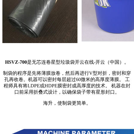
HSVZ-700
是无芯连卷星型垃圾袋开云在线-开云（中国）。
制袋的程序是先将薄膜放卷，然后再进行V型对折，密封和穿
孔再收卷。机器可以密封每层超过60微米的高厚度薄膜。 工
程师具有将LDPE或HDPE膜密封成高厚度的技术。 机器在封
口前采用折叠式设计，以确保袋子带有星形封口。
海升，使制袋更简单。