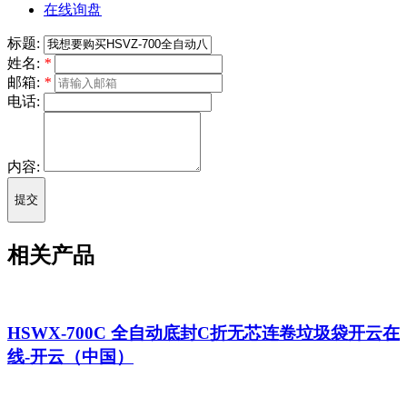
在线询盘
标题:
姓名:
*
邮箱:
*
电话:
内容:
提交
相关产品
HSWX-700C 全自动底封C折无芯连卷垃圾袋开云在
线-开云（中国）