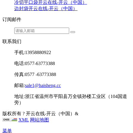
冷切平口袋开云在线-开云（中国）
边封袋开云在线-开云（中国）
订阅邮件
联系我们
手机:13958880922
电话:0577-63773388
传真:0577 -63773388
邮箱:
sale1@haisheng.cc
地址:浙江省温州市平阳县万全镇孙楼工业区（104国道
旁）
版权所有 ? 开云在线-开云（中国）&
浙ICP备12025722号-1
XML
网站地图
技术支持：橙树网络
菜单