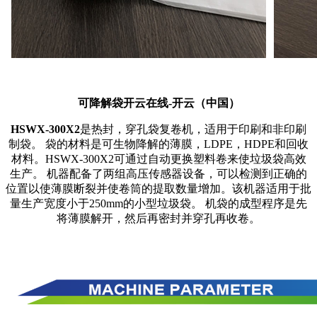
可降解袋开云在线-开云（中国）
HSWX-300X2
是热封，穿孔袋复卷机，适用于印刷和非印刷
制袋。 袋的材料是可生物降解的薄膜，LDPE，HDPE和回收
材料。HSWX-300X2可通过自动更换塑料卷来使垃圾袋高效
生产。 机器配备了两组高压传感器设备，可以检测到正确的
位置以使薄膜断裂并使卷筒的提取数量增加。该机器适用于批
量生产宽度小于250mm的小型垃圾袋。 机袋的成型程序是先
将薄膜解开，然后再密封并穿孔再收卷。