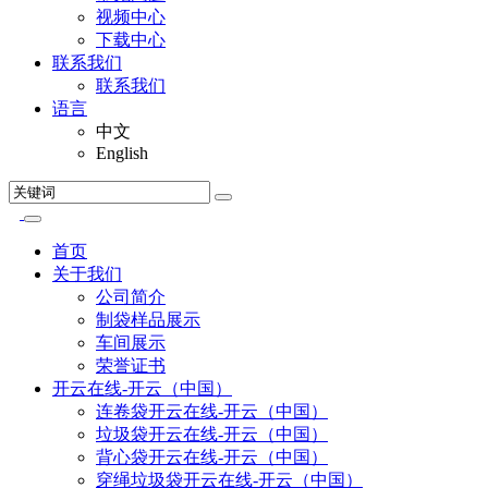
视频中心
下载中心
联系我们
联系我们
语言
中文
English
首页
关于我们
公司简介
制袋样品展示
车间展示
荣誉证书
开云在线-开云（中国）
连卷袋开云在线-开云（中国）
垃圾袋开云在线-开云（中国）
背心袋开云在线-开云（中国）
穿绳垃圾袋开云在线-开云（中国）