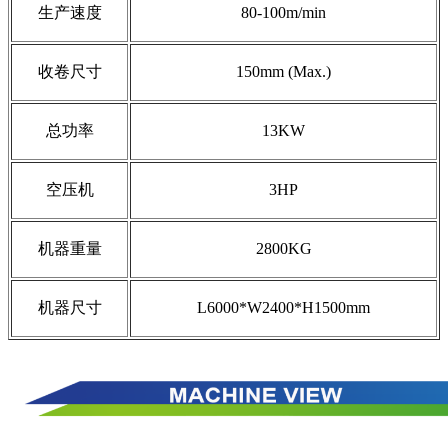
生产速度
80-100m/min
收卷尺寸
150mm (Max.)
总功率
13KW
空压机
3HP
机器重量
2800KG
机器尺寸
L6000*W2400*H1500mm