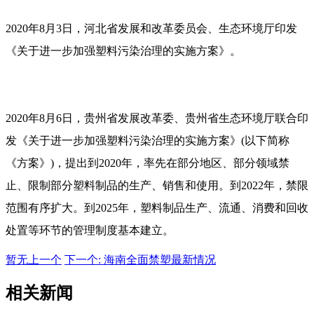
2020年8月3日，河北省发展和改革委员会、生态环境厅印发
《关于进一步加强塑料污染治理的实施方案》。
2020年8月6日，贵州省发展改革委、贵州省生态环境厅联合印
发《关于进一步加强塑料污染治理的实施方案》(以下简称
《方案》)，提出到2020年，率先在部分地区、部分领域禁
止、限制部分塑料制品的生产、销售和使用。到2022年，禁限
范围有序扩大。到2025年，塑料制品生产、流通、消费和回收
处置等环节的管理制度基本建立。
暂无上一个
下一个: 海南全面禁塑最新情况
相关新闻