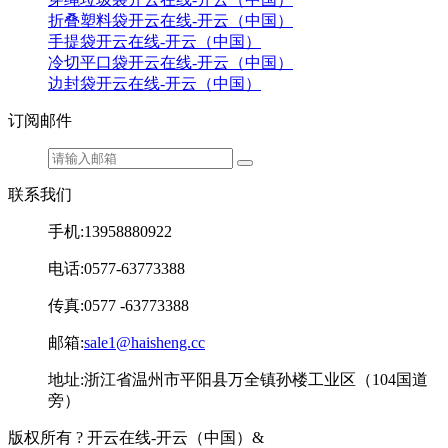
折叠塑料袋开云在线-开云（中国）
手提袋开云在线-开云（中国）
冷切平口袋开云在线-开云（中国）
边封袋开云在线-开云（中国）
订阅邮件
联系我们
手机:13958880922
电话:0577-63773388
传真:0577 -63773388
邮箱:
sale1@haisheng.cc
地址:浙江省温州市平阳县万全镇孙楼工业区（104国道
旁）
版权所有 ? 开云在线-开云（中国）&
浙ICP备12025722号-1