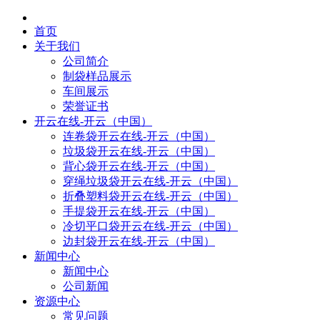
首页
关于我们
公司简介
制袋样品展示
车间展示
荣誉证书
开云在线-开云（中国）
连卷袋开云在线-开云（中国）
垃圾袋开云在线-开云（中国）
背心袋开云在线-开云（中国）
穿绳垃圾袋开云在线-开云（中国）
折叠塑料袋开云在线-开云（中国）
手提袋开云在线-开云（中国）
冷切平口袋开云在线-开云（中国）
边封袋开云在线-开云（中国）
新闻中心
新闻中心
公司新闻
资源中心
常见问题