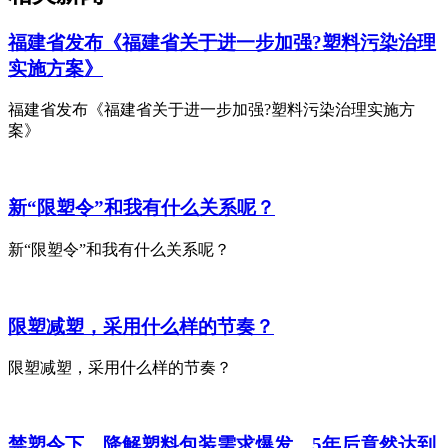
福建省发布《福建省关于进一步加强?塑料污染治理
实施方案》
福建省发布《福建省关于进一步加强?塑料污染治理实施方
案》
新“限塑令”和我有什么关系呢？
新“限塑令”和我有什么关系呢？
限塑减塑，采用什么样的节奏？
限塑减塑，采用什么样的节奏？
禁塑令下，降解塑料包装需求爆发，5年后竟然达到