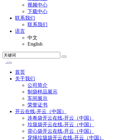
视频中心
下载中心
联系我们
联系我们
语言
中文
English
首页
关于我们
公司简介
制袋样品展示
车间展示
荣誉证书
开云在线-开云（中国）
连卷袋开云在线-开云（中国）
垃圾袋开云在线-开云（中国）
背心袋开云在线-开云（中国）
穿绳垃圾袋开云在线-开云（中国）