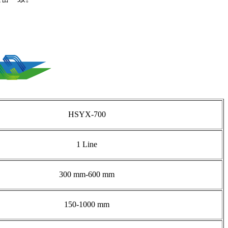
HSYX-700
1 Line
300 mm-600 mm
150-1000 mm