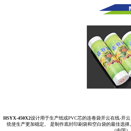
HSYX-450X2
设计用于生产纸或PVC芯的连卷袋开云在线-开
统使生产更加稳定。 是制作底封印刷袋和空白袋的最佳选择
（中国）