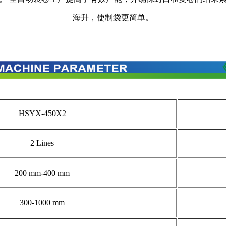
海升，使制袋更简单。
HSYX-450X2
2 Lines
200 mm-400 mm
300-1000 mm