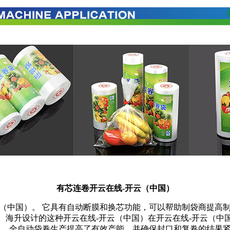
有芯连卷开云在线-开云（中国）
云（中国）。 它具有自动断膜和换芯功能，可以帮助制袋商提高
。海升设计的这种开云在线-开云（中国）在开云在线-开云（中
。 全自动袋卷生产提高了有效产能，并确保封口和复卷的结果