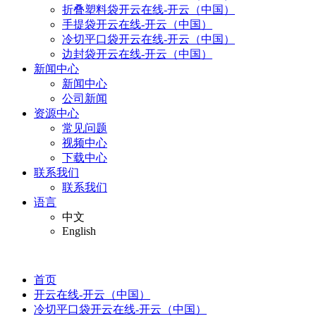
折叠塑料袋开云在线-开云（中国）
手提袋开云在线-开云（中国）
冷切平口袋开云在线-开云（中国）
边封袋开云在线-开云（中国）
新闻中心
新闻中心
公司新闻
资源中心
常见问题
视频中心
下载中心
联系我们
联系我们
语言
中文
English
首页
开云在线-开云（中国）
冷切平口袋开云在线-开云（中国）