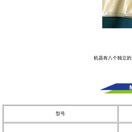
机器有八个独立的
型号