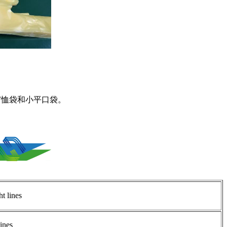
T恤袋和小平口袋。
 lines
ines