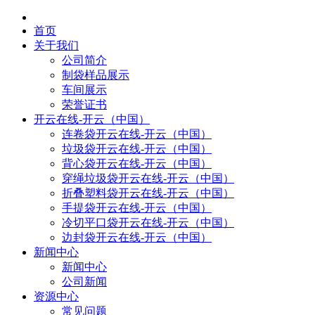
首页
关于我们
公司简介
制袋样品展示
车间展示
荣誉证书
开云在线-开云（中国）
连卷袋开云在线-开云（中国）
垃圾袋开云在线-开云（中国）
背心袋开云在线-开云（中国）
穿绳垃圾袋开云在线-开云（中国）
折叠塑料袋开云在线-开云（中国）
手提袋开云在线-开云（中国）
冷切平口袋开云在线-开云（中国）
边封袋开云在线-开云（中国）
新闻中心
新闻中心
公司新闻
资源中心
常见问题