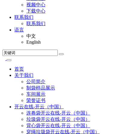
视频中心
下载中心
联系我们
联系我们
语言
中文
English
首页
关于我们
公司简介
制袋样品展示
车间展示
荣誉证书
开云在线-开云（中国）
连卷袋开云在线-开云（中国）
垃圾袋开云在线-开云（中国）
背心袋开云在线-开云（中国）
穿绳垃圾袋开云在线-开云（中国）